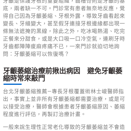
牙齦是保護牙根的重要組織，齒槽骨則是牙齦的基
底，兩者缺一不可。門診常有患者無奈地反應，覺
得自己因為牙齦萎縮、牙根外露，導致牙齒看起來
變長、牙縫變大，甚至假牙連接牙根邊緣都出現一
條無法遮掩的黑線，除此之外，吃冰喝熱湯、吃完
正餐來分甜食，或是大口吸一口冷空氣，連刷牙時
牙齒都陣陣痠麻疼痛不已，一來門診就迫切地詢
問：牙齦萎縮可以恢復嗎？
牙齦萎縮治療前揪出病因 避免牙齦萎
縮時常來敲門
台北牙齦萎縮推薦—專長牙根覆蓋術林士峻醫師指
出，事實上並非所有牙齦萎縮都需要治療，或是可
以接受治療，醫師會根據患者牙齦萎縮原因、萎縮
程度進行評估，再製訂治療計畫。
一般來說生理性正常老化導致的牙齦萎縮並不會造