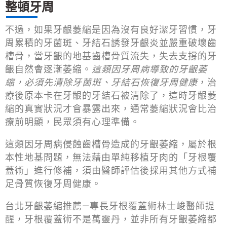
整頓牙周
不過，如果牙齦萎縮是因為沒有良好潔牙習慣，牙
周累積的牙菌斑、牙結石誘發牙齦炎並嚴重破壞齒
槽骨，當牙齦的地基齒槽骨質流失，失去支撐的牙
齦自然會逐漸萎縮。
這類因牙周病導致的牙齦萎
縮，必須先清除牙菌斑、牙結石恢復牙周健康
，治
療後原本卡在牙齦的牙結石被清除了，這時牙齦萎
縮的真實狀況才會暴露出來，通常萎縮狀況會比治
療前明顯，民眾須有心理準備。
這類因牙周病侵蝕齒槽骨造成的牙齦萎縮，屬於根
本性地基問題，無法藉由單純移植牙肉的「牙根覆
蓋術」進行修補，須由醫師評估後採用其他方式補
足骨質恢復牙周健康。
台北牙齦萎縮推薦—專長牙根覆蓋術林士峻醫師提
醒，牙根覆蓋術不是萬靈丹，並非所有牙齦萎縮都