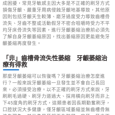
成困擾，常見牙敏感主因大多是不正確的刷牙方式
損傷牙齦、嚴重牙周病侵蝕牙齦地基導致，其他原
因則包括牙齦天生較薄、磨牙過度受力導致齒槽骨
流失、牙齒不整或活動假牙不密合咀嚼時受力不平
均牙床骨流失等因素，進行牙齦萎縮治療前必須先
了解自身牙齦萎縮原因，找出萎縮原因更能避免牙
齦萎縮再度發生。
「非」齒槽骨流失性萎縮 牙齦萎縮治
療有得救
那麼牙齦萎縮可以恢復嗎？牙齦萎縮治療怎麼進
行？一般來說牙齦萎縮一旦發生並不會自己長回
來，必須接受治療。以不正確的刷牙方式來說，牙
刷刷毛過硬、刷牙力道過大、採用橫向刷牙而非上
下45度角的刷牙方式，這類患者因長期勤奮刷牙，
口腔狀況大多健康，僅牙齦區域萎縮並無齒槽骨無