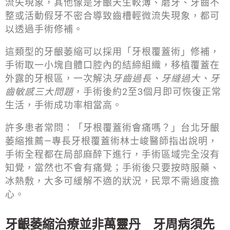
流失現象，其他像是牙齦天生較薄、磨牙、牙齒不
整或活動假牙不密合導致齒槽輕微流失現象，都可
以透過手術修補。
這類型的牙齦萎縮可以採用「牙根覆蓋術」修補，
手術取一小塊自體口腔內的結締組織，移植覆蓋在
外露的牙根區，一次解決
牙齒過長、牙縫過大、牙
齒敏感三大問題
，手術後約2至3個月即可恢復正常
生活，手術成功率相當高。
許多患者常問：「牙根覆蓋術會痛嗎？」台北牙齦
萎縮推薦—專長牙根覆蓋術林士峻醫師指出說明，
手術全程都在局部麻醉下進行，手術區域完全沒有
知覺，當然也不會有痛覺；手術後只要按時服藥、
冰熱敷，大多可緩解不適的狀況，民眾不需過度擔
心。
牙齦萎縮治療並非萬靈丹 牙周病須先