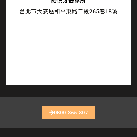
語悅
牙醫診所
台北市大安區和平東路二段265巷18號
0800-365-807