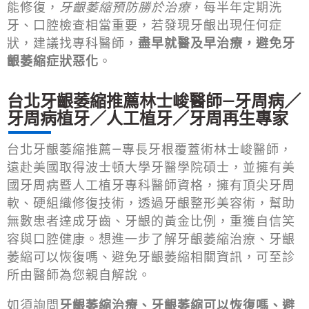
能修復，
牙齦萎縮預防勝於治療
，每半年定期洗
牙、口腔檢查相當重要，若發現牙齦出現任何症
狀，建議找專科醫師，
盡早就醫及早治療，避免牙
齦萎縮症狀惡化
。
台北牙齦萎縮推薦林士峻醫師—牙周病／
牙周病植牙／人工植牙／牙周再生專家
台北牙齦萎縮推薦—專長牙根覆蓋術林士峻醫師，
遠赴美國取得波士頓大學牙醫學院碩士，並擁有美
國牙周病暨人工植牙專科醫師資格，擁有頂尖牙周
軟、硬組織修復技術，透過牙齦整形美容術，幫助
無數患者達成牙齒、牙齦的黃金比例，重獲自信笑
容與口腔健康。想進一步了解牙齦萎縮治療、牙齦
萎縮可以恢復嗎、避免牙齦萎縮相關資訊，可至診
所由醫師為您親自解說。
如須詢問
牙齦萎縮治療、牙齦萎縮可以恢復嗎、避