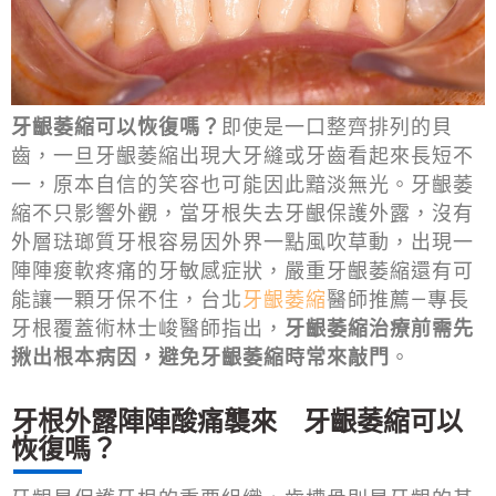
牙齦萎縮可以恢復嗎？
即使是一口整齊排列的貝
齒，一旦牙齦萎縮出現大牙縫或牙齒看起來長短不
一，原本自信的笑容也可能因此黯淡無光。牙齦萎
縮不只影響外觀，當牙根失去牙齦保護外露，沒有
外層琺瑯質牙根容易因外界一點風吹草動，出現一
陣陣痠軟疼痛的牙敏感症狀，嚴重牙齦萎縮還有可
能讓一顆牙保不住，台北
牙齦萎縮
醫師推薦—專長
牙根覆蓋術林士峻醫師指出，
牙齦萎縮治療前需先
揪出根本病因，避免牙齦萎縮時常來敲門
。
牙根外露陣陣酸痛襲來 牙齦萎縮可以
恢復嗎？