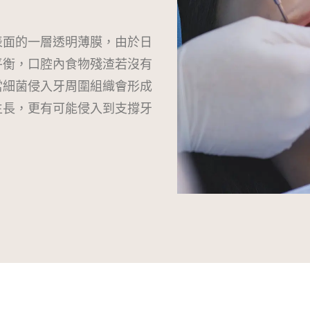
表面的一層透明薄膜，由於日
平衡，口腔內食物殘渣若沒有
當細菌侵入牙周圍組織會形成
生長，更有可能侵入到支撐牙