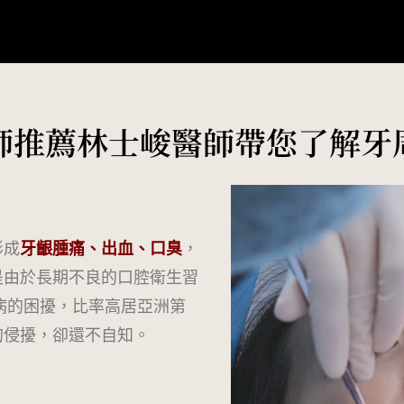
師推薦林士峻醫師帶您了解牙
形成
牙齦腫痛、出血、口臭
，
是由於長期不良的口腔衛生習
病的困擾，比率高居亞洲第
的侵擾，卻還不自知。