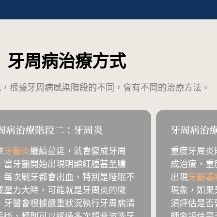
牙周病治療方式
式，根據牙周病感染階段的不同，會有不同的治療方法。
周病治療階段二：牙周炎
牙周病治
果
牙齦炎
繼續蔓延，就會變成牙周
重度牙周炎
，當牙齦開始出現明顯紅腫甚至膿
成治療，重
，每次刷牙都會出血，特別是睡眠不
出現
牙齦萎
或壓力大時，可能就是牙周炎的徵
現象，如果
，牙醫會根據嚴重狀況執行牙周病清
須評估是否
手術，輕則可以透過多次超音波洗牙
師會評估是