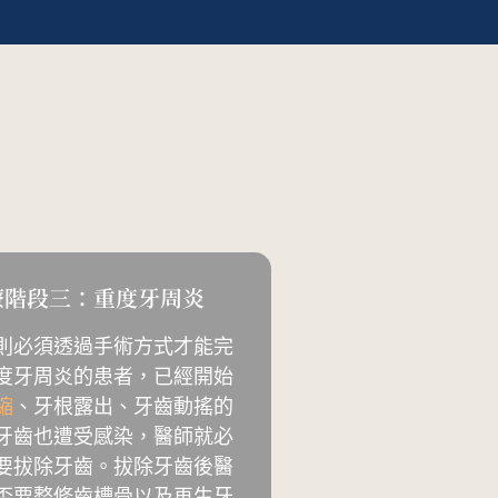
療階段三：重度牙周炎
則必須透過手術方式才能完
度牙周炎的患者，已經開始
縮
、牙根露出、牙齒動搖的
牙齒也遭受感染，醫師就必
要拔除牙齒。拔除牙齒後醫
否要整修齒槽骨以及再生牙