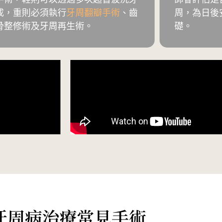
成，重則必須執行
牙周翻瓣手術
、齒
周，為日後
骨整修術及牙周再生術。
礎。
牙周病治療常見手術