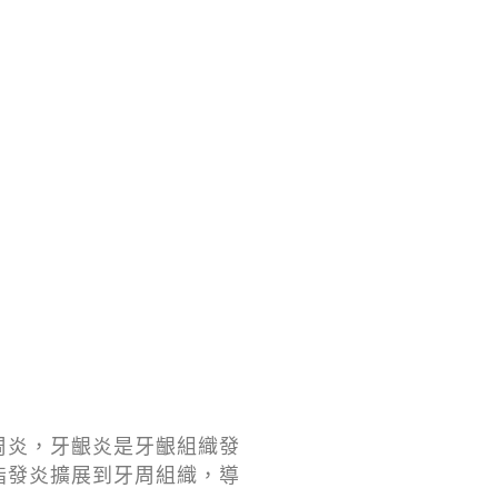
周炎，牙齦炎是牙齦組織發
指發炎擴展到牙周組織，導