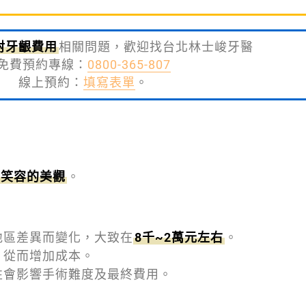
射牙齦費用
相關問題，歡迎找台北林士峻牙醫
免費預約專線：
0800-365-807
線上預約：
填寫表單
。
善笑容的美觀
。
地區差異而變化，大致在
8千~2萬元左右
。
，從而增加成本。
性會影響手術難度及最終費用。