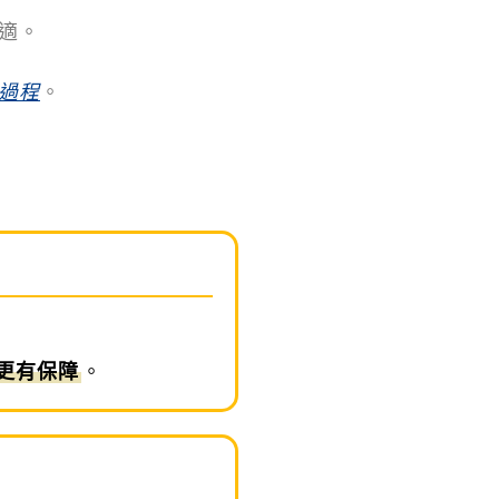
適。
過程
。
更有保障
。