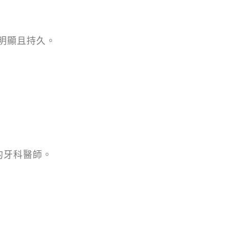
明顯且持久。
的牙科醫師。