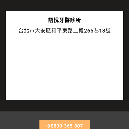
語悅
牙醫診所
台北市大安區和平東路二段265巷18號
0800-365-807