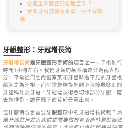
會產生牙齦整形後遺症嗎？
台北牙周病醫生推薦－林士峻醫
師
牙齦整形：牙冠增長術
牙冠增長術
是牙齦整形手術的項目之一
，手術進行
時間1小時左右。我們牙齒的基本構造分為兩大部
分，平常從口腔內觀察某顆牙齒時看不見的牙齒根
部就是為牙根，而平常能夠從外觀上直接觀察到的
牙齒稱作為牙冠。牙冠增長術會切除部分牙齦、磨
去齒槽骨，讓牙齦下齒質部分露出來。
但什麼情況會需要
牙齦整形
中的牙冠增長術呢？
如
果牙齒蛀牙蛀太深或是需要做根管治療時醫師無法
如期清除遭破壞的齒質，或是難以進行舔補蛀洞時