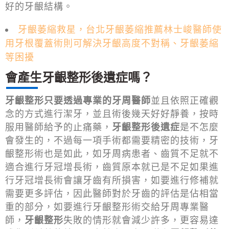
好的牙齦結構。
牙齦萎縮救星，台北牙齦萎縮推薦林士峻醫師使
用牙根覆蓋術則可解決牙齦高度不對稱、牙齦萎縮
等困擾
會產生牙齦整形後遺症嗎？
牙齦整形只要透過專業的牙周醫師
並且依照正確觀
念的方式進行潔牙，並且術後幾天好好靜養，按時
服用醫師給予的止痛藥，
牙齦整形後遺症
是不怎麼
會發生的，不過每一項手術都需要精密的技術，牙
齦整形術也是如此，如牙周病患者、齒質不足就不
適合進行牙冠增長術，齒質原本就已是不足如果進
行牙冠增長術會讓牙齒有所損害，如要進行修補就
需要更多評估，因此醫師對於牙齒的評估是佔相當
重的部分，如要進行牙齦整形術交給牙周專業醫
師，
牙齦整形
失敗的情形就會減少許多，更容易達