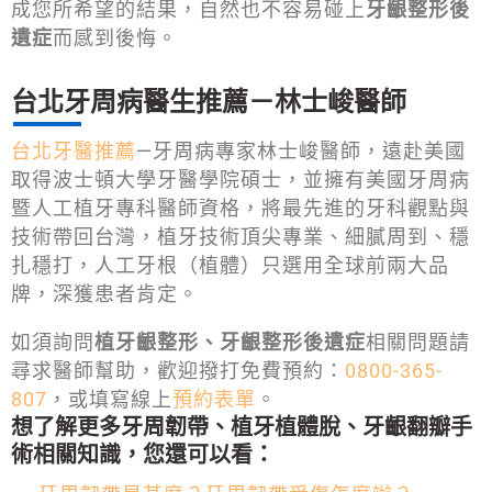
成您所希望的結果，自然也不容易碰上
牙齦整形後
遺症
而感到後悔。
台北牙周病醫生推薦－林士峻醫師
台北牙醫推薦
—牙周病專家林士峻醫師，遠赴美國
取得波士頓大學牙醫學院碩士，並擁有美國牙周病
暨人工植牙專科醫師資格，將最先進的牙科觀點與
技術帶回台灣，植牙技術頂尖專業、細膩周到、穩
扎穩打，人工牙根（植體）只選用全球前兩大品
牌，深獲患者肯定。
如須詢問
植牙齦整形、牙齦整形後遺症
相關問題請
尋求醫師幫助，歡迎撥打免費預約：
0800-365-
807
，或填寫線上
預約表單
。
想了解更多牙周韌帶、植牙植體脫、牙齦翻瓣手
術相關知識，您還可以看：