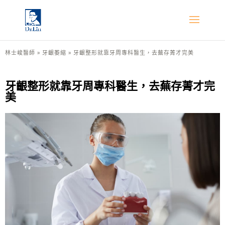
林士峻醫師
»
牙齦萎縮
»
牙齦整形就靠牙周專科醫生，去蕪存菁才完美
牙齦整形就靠牙周專科醫生，去蕪存菁才完
美