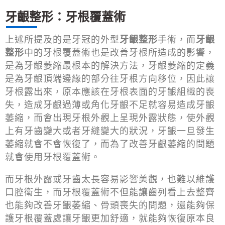
牙齦整形：牙根覆蓋術
上述所提及的是牙冠的外型
牙齦整形
手術，而
牙齦
整形
中的牙根覆蓋術也是改善牙根所造成的影響，
是為牙齦萎縮最根本的解決方法，牙齦萎縮的定義
是為牙齦頂端邊緣的部分往牙根方向移位，因此讓
牙根露出來，原本應該在牙根表面的牙齦組織的喪
失，造成牙齦過薄或角化牙齦不足就容易造成牙齦
萎縮，而會出現牙根外觀上呈現外露狀態，使外觀
上有牙齒變大或者牙縫變大的狀況，牙齦一旦發生
萎縮就會不會恢復了，而為了改善牙齦萎縮的問題
就會使用牙根覆蓋術。
而牙根外露或牙齒太長容易影響美觀，也難以維護
口腔衛生，而牙根覆蓋術不但能讓齒列看上去整齊
也能夠改善牙齦萎縮、骨頭喪失的問題，還能夠保
護牙根覆蓋處讓牙齦更加舒適，就能夠恢復原本良