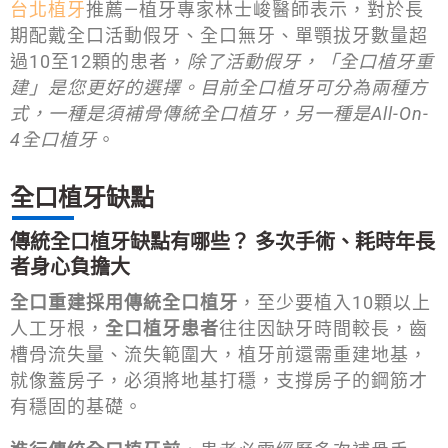
台北植牙
推薦—植牙專家林士峻醫師表示，對於長
期配戴全口活動假牙、全口無牙、單顎拔牙數量超
過10至12顆的患者，
除了活動假牙，「全口植牙重
建」是您更好的選擇。目前全口植牙可分為兩種方
式，一種是須補骨傳統全口植牙，另一種是All-On-
4全口植牙
。
全口植牙缺點
傳統全口植牙缺點有哪些？ 多次手術、耗時年長
者身心負擔大
全口重建採用傳統全口植牙
，至少要植入10顆以上
人工牙根，
全口植牙患者
往往因缺牙時間較長，齒
槽骨流失量、流失範圍大，植牙前還需重建地基，
就像蓋房子，必須將地基打穩，支撐房子的鋼筋才
有穩固的基礎。