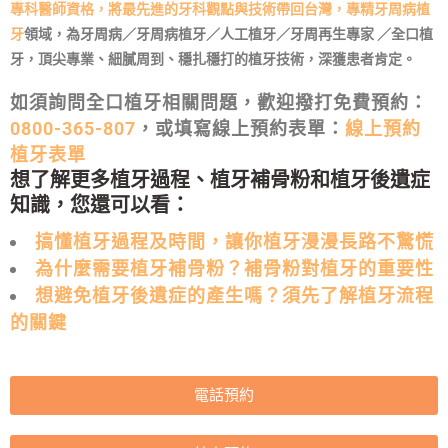
專科醫師資格，將最先進的牙科觀點與技術帶回台灣，專精
牙周病植
牙
領域，
為牙周病／牙周病植牙／人工植牙／牙周再生專家 ／全口植
牙
，頂尖專業、細膩周到、穩扎穩打的植牙技術，深獲患者肯定。
如須
詢問全口植牙相關問題
，歡迎撥打免費預約：
0800-365-807
，或填寫線上預約表單：
線上預約
植牙表單
想了解更多植牙過程、植牙補骨粉和植牙後遺症
知識，您還可以看：
搞懂植牙過程及時間，讓你植牙漫漫長路不驚慌
為什麼需要植牙補骨粉？補骨粉對植牙的重要性
想避免植牙後遺症的產生嗎？須先了解植牙流程
的關鍵
電話預約