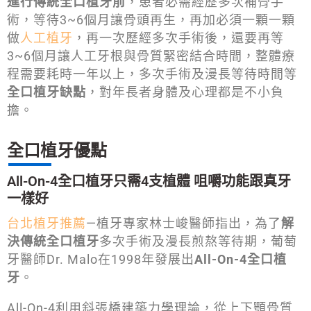
進行傳統全口植牙前
，患者必需經歷多次補骨手
術，等待3~6個月讓骨頭再生，再加必須一顆一顆
做
人工植牙
，再一次歷經多次手術後，還要再等
3~6個月讓人工牙根與骨質緊密結合時間，整體療
程需要耗時一年以上，多次手術及漫長等待時間等
全口植牙缺點
，對年長者身體及心理都是不小負
擔。
全口植牙優點
All-On-4全口植牙只需4支植體 咀嚼功能跟真牙
一樣好
台北植牙推薦
—植牙專家林士峻醫師指出，為了
解
決傳統全口植牙
多次手術及漫長煎熬等待期，葡萄
牙醫師Dr. Malo在1998年發展出
All-On-4全口植
牙
。
All-On-4利用斜張橋建築力學理論，從上下顎骨質