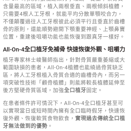
含量最高的區域，植入兩根垂直、兩根傾斜植體，
只需要4根人工牙根，就能平均分散單顎咬合力，
不僅顛覆過往人工牙根彼此必須平行且垂直於齒槽
骨的原則，還能順勢避開下顎重要神經、上顎鼻竇
位置，重建後咀嚼功能也能恢復到跟真牙一樣好。
All-On-4全口植牙免補骨 快速恢復外觀、咀嚼力
植牙專家林士峻醫師指出，針對骨質嚴重萎縮或大
範圍缺損的患者，All-On-4植體也能繞過骨質缺乏
區，將人工牙根植入骨質合適的齒槽骨內，而另一
項突破性技術「顴骨植體」則能將較長植體延伸至
後方堅硬骨質區域，加強
全口植牙
固定。
在患者條件許可情況下，All-On-4全口植牙甚至可
以實現當日或短時間內擁有全口臨時假牙，快速恢
復外觀、恢復軟質食物飲食，
實現過去傳統全口植
牙無法做到的優勢
。