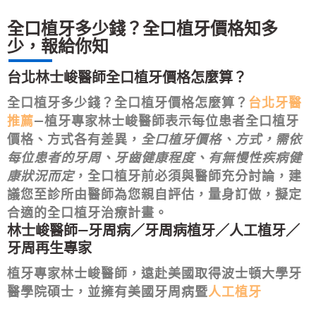
全口植牙多少錢？全口植牙價格知多
少，報給你知
台北林士峻醫師全口植牙價格怎麼算？
全口植牙多少錢？全口植牙價格怎麼算？
台北牙醫
推薦
—植牙專家林士峻醫師表示每位患者
全口植牙
價格
、方式各有差異，
全口植牙價格、方式，需依
每位患者的牙周、牙齒健康程度、有無慢性疾病健
康狀況而定
，全口植牙前必須與醫師充分討論，建
議您至診所由醫師為您親自評估，量身訂做，
擬定
合適的全口植牙治療計畫
。
林士峻醫師—牙周病／牙周病植牙／人工植牙／
牙周再生專家
植牙專家林士峻醫師，遠赴美國取得波士頓大學牙
醫學院碩士，並擁有美國牙周病暨
人工植牙