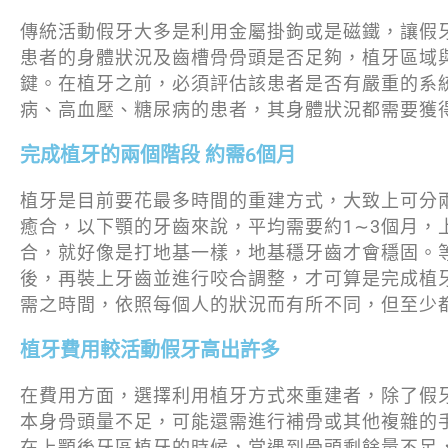
傳統活動假牙大多是利用金屬掛鉤或是磁鐵，讓假
患者的身體狀況及齒槽骨骨頭是否足夠，植牙區域
鍵。在植牙之前，必須評估該患者是否有嚴重的系
病、高血壓、糖尿病的患者，其身體狀況都需要獲
完成植牙的兩個階段 約需6個月
植牙是目前要花最多時間的重建方式，大致上可分
癒合，以下顎的牙齒來說，平均需要約1∼3個月，
合，就好像是打地基一樣，地基穩牙齒才會穩固。
後，再裝上牙齒並進行咬合調整，才可算是完成植
需之時間，依照每個人的狀況而有所不同，但至少
植牙費用較活動假牙高出許多
在費用方面，選擇利用植牙方式來重建者，除了假
本身骨頭量不足，可能還需進行補骨或其他複雜的
在上顎後牙區植牙的時候，當遇到骨頭剩餘量不足