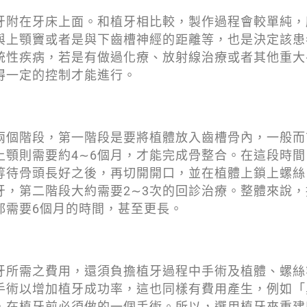
牙附在牙床上面。和植牙相比較，製作過程會較單純，
與上顎竇或者是與下齒槽神經的距離等，也是決定該患
統性疾病，若是有做過化療、放射線治療或者其他重大
得一定的控制才能進行。
兩個階段，第一階段是要將植體放入齒槽骨內，一般而
上顎則需要約4∼6個月，才能完成骨整合。在這段時
等待骨頭長好之後，再切開開口，並在植體上鎖上螺絲
牙，第二階段大約需要2∼3次的回診治療。整體來說
都需要6個月的時間，甚至更長。
牙所需之費用，還須負擔植牙過程中手術及植體、螺絲
手術以增加植牙成功率，這也同樣有費用產生，例如「
，在植牙前必須做的一個手術。所以，選用植牙來重建