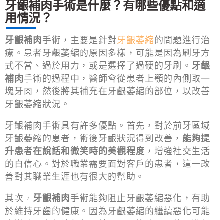
牙齦補肉手術是什麼？有哪些優點和適
用情況？
牙齦補肉
手術，主要是針對
牙齦萎縮
的問題進行治
療。患者牙齦萎縮的原因多樣，可能是因為刷牙方
式不當、過於用力，或是選擇了過硬的牙刷。
牙齦
補肉
手術的過程中，醫師會從患者上顎的內側取一
塊牙肉，然後將其補充在牙齦萎縮的部位，以改善
牙齦萎縮狀況。
牙齦補肉手術具有許多優點。首先，對於前牙區域
牙齦萎縮的患者，術後牙齦狀況得到改善，
能夠提
升患者在說話和微笑時的美觀程度
，增強社交生活
的自信心。對於職業需要面對客戶的患者，這一改
善對其職業生涯也有很大的幫助。
其次，
牙齦補肉
手術能夠阻止牙齦萎縮惡化，有助
於維持牙齒的健康。因為牙齦萎縮的繼續惡化可能