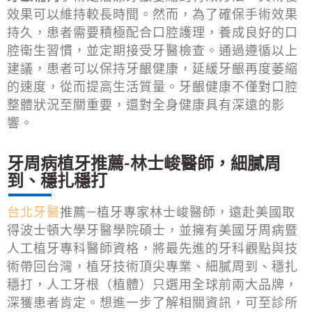
效果可以維持較長時間。然而，為了確保手術效果
持久，患者需要積極配合口腔護理，養成良好的口
腔衛生習慣，並定期接受牙醫檢查。通過遵循以上
建議，患者可以保持牙齦健康，延緩牙齦再度萎縮
的速度，從而提高生活質量。牙齦健康不僅對口腔
整體狀況至關重要，還對全身健康具有深遠的影
響。
牙周病植牙推薦-林士峻醫師，細膩周
到、穩扎穩打
台北牙醫
推薦—植牙專家林士峻醫師，遠赴美國取
得波士頓大學牙醫學院碩士，並擁有美國牙周病暨
人工植牙專科醫師資格，將最先進的牙科觀點與技
術帶回台灣，植牙技術頂尖專業、細膩周到、穩扎
穩打，人工牙根（植體）只選用全球前兩大品牌，
深獲患者肯定。想進一步了解相關資訊，可至診所