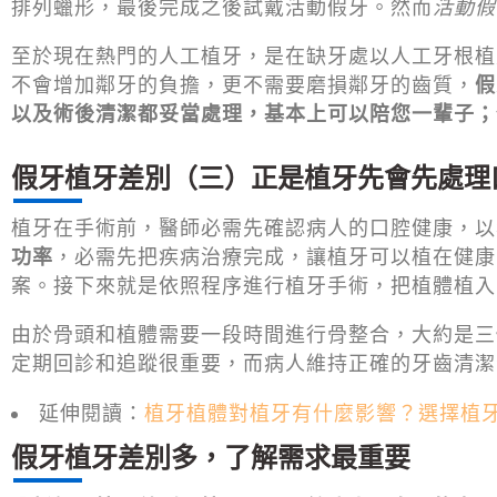
排列蠟形，最後完成之後試戴活動假牙。然而
活動假
至於現在熱門的人工植牙，是在缺牙處以人工牙根植
不會增加鄰牙的負擔，更不需要磨損鄰牙的齒質，
假
以及術後清潔都妥當處理，基本上可以陪您一輩子；
假牙植牙差別（三）正是植牙先會先處理
植牙在手術前，醫師必需先確認病人的口腔健康，以
功率
，必需先把疾病治療完成，讓植牙可以植在健康
案。接下來就是依照程序進行植牙手術，把植體植入
由於骨頭和植體需要一段時間進行骨整合，大約是三
定期回診和追蹤很重要，而病人維持正確的牙齒清潔
延伸閱讀：
植牙植體對植牙有什麼影響？選擇植
假牙植牙差別多，了解需求最重要