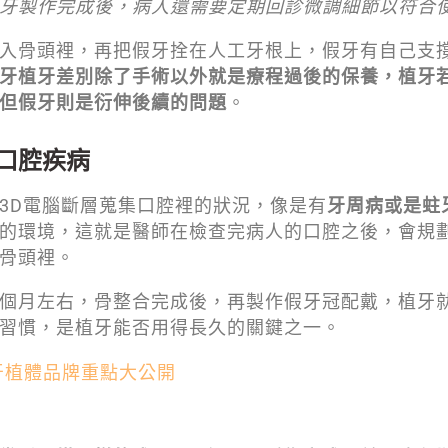
牙製作完成後，病人還需要定期回診微調細節以符合
入骨頭裡，再把假牙拴在人工牙根上，假牙有自己支
牙植牙差別除了手術以外就是療程過後的保養，植牙
但假牙則是衍伸後續的問題
。
口腔疾病
3D電腦斷層蒐集口腔裡的狀況，像是有
牙周病或是蛀
的環境，這就是醫師在檢查完病人的口腔之後，會規
骨頭裡。
個月左右，骨整合完成後，再製作假牙冠配戴，植牙
習慣，是植牙能否用得長久的關鍵之一。
牙植體品牌重點大公開