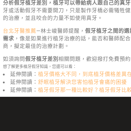
分析假牙植牙差別，植牙可以帶給病人跟自己的真牙
牙或活動假牙不需要開刀，只是製作牙橋必需犧牲健
的治療，並且咬合的力量不如使用真牙。
台北牙醫推薦
—林士峻醫師提醒，
假牙植牙之間的選
需求
，像是如果進行植牙治療的話，能否和醫師配合
商，擬定最佳的治療計劃。
如須詢問
假牙植牙差別
相關問題，歡迎撥打免費預約
想了解更多植牙假牙知識，您還可以看：
延伸閱讀：
植牙價格大不同，到底植牙價格差異
延伸閱讀：
舒眠植牙解決您害怕植牙會痛的困擾
延伸閱讀：
植牙假牙那一種比較好？植牙假牙比