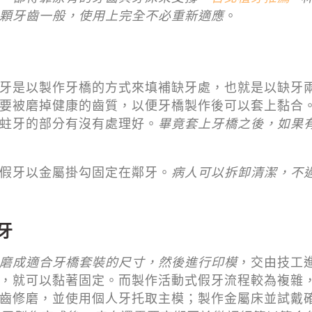
顆牙齒一般，使用上完全不必重新適應
。
牙是以製作牙橋的方式來填補缺牙處，也就是以缺牙
要被磨掉健康的齒質，以便牙橋製作後可以套上黏合
蛀牙的部分有沒有處理好。
畢竟套上牙橋之後，如果
假牙以金屬掛勾固定在鄰牙。
病人可以拆卸清潔，不
牙
磨成適合牙橋套裝的尺寸，然後進行印模
，交由技工
，就可以黏著固定。而製作活動式假牙流程較為複雜
齒修磨，並使用個人牙托取主模；製作金屬床並試戴