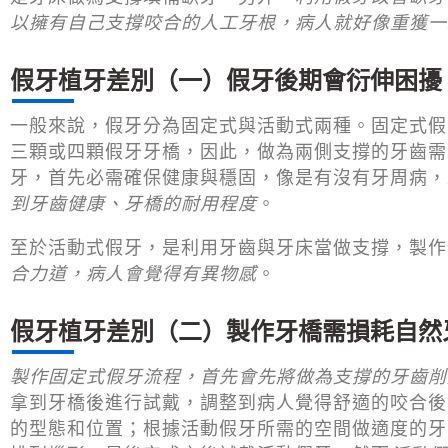
以擁有自己支撐咬合的人工牙根，病人就好像重獲一
假牙植牙差別（一）假牙後期會衍伸困擾
一般來說，假牙分為固定式與活動式兩種。固定式假
三顆或四顆假牙牙橋，因此，做為兩側支撐的牙齒需
牙，首先必需確保健康與穩固，像是有沒有牙周病，
到牙齒健康、牙橋的耐用程度
。
至於活動式假牙，是利用牙齒與牙床當做支撐，製作
合力道，病人會覺得有異物感
。
假牙植牙差別（二）製作牙橋需損耗自然
製作固定式假牙流程，首先會先將做為支撐的牙齒削
拿到牙橋後進行試戴，調整到病人覺得舒適的咬合後
的型態和位置；根據活動假牙所需的空間做適度的牙