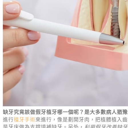
缺牙究竟該做假牙植牙哪一個呢？是大多數病人猶豫
進行
植牙手術
來進行，像是劃開牙肉，把植體植入齒
是牙床做為支撐填補缺牙。另外，
利用假牙改善缺牙