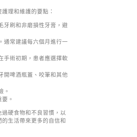
腔護理和維護的要點：
毛牙刷和非磨損性牙膏，避
。通常建議每六個月進行一
在手術初期，患者應選擇軟
牙開啤酒瓶蓋、咬筆和其他
險。
重要。
免過硬食物和不良習慣，以
們的生活帶來更多的自信和