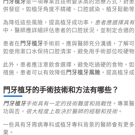
門牙植牙
是一項專業且技術要求高的治療方式，對患
併發症，如植牙角度不精確、口腔感染、植牙鬆動等
為降低這些風險，提高植牙成功率，
患者應選擇具有
中，醫師應詳細評估患者的口腔狀況，並制定合適的
患者在
門牙植牙
手術前，應與醫師充分溝通，了解可
如使用漱口水保持口腔清潔、避免用手術部位咬硬物
此外，患者應注意飲食選擇，避免吃過硬的食物，如
措施，患者可以有效降低
門牙植牙風險
，提高植牙成
門牙植牙的手術技術和方法有哪些？
門牙植牙
手術具有一定的技術難度和挑戰性
。專業醫
功與否，
很大程度上取決於醫師的經驗和技術
。
一些具有牙周病專科或植牙專科背景的醫師會有更多
果。