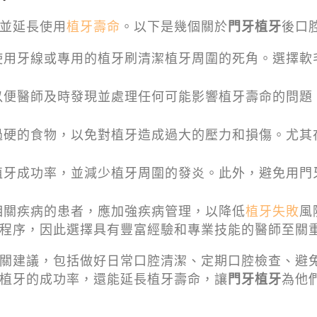
並延長使用
植牙壽命
。以下是幾個關於
門牙植牙
後口
使用牙線或專用的植牙刷清潔植牙周圍的死角。選擇軟
以便醫師及時發現並處理任何可能影響植牙壽命的問題
過硬的食物，以免對植牙造成過大的壓力和損傷。尤其
植牙成功率，並減少植牙周圍的發炎。此外，避免用門
相關疾病的患者，應加強疾病管理，以降低
植牙失敗
風
程序，因此選擇具有豐富經驗和專業技能的醫師至關
關建議，包括做好日常口腔清潔、定期口腔檢查、避
植牙的成功率，還能延長植牙壽命，讓
門牙植牙
為他