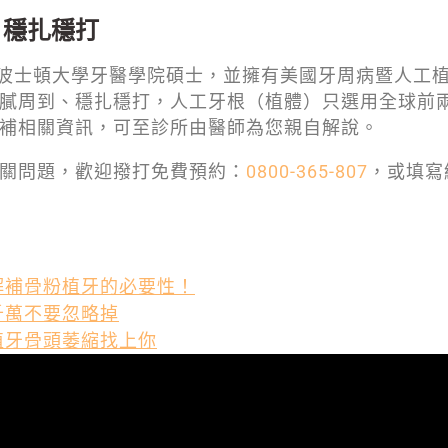
、穩扎穩打
波士頓大學牙醫學院碩士，並擁有美國牙周病暨人工
膩周到、穩扎穩打，人工牙根（植體）只選用全球前
補相關資訊，可至診所由醫師為您親自解說。
關問題，歡迎撥打免費預約：
0800-365-807
，或填寫
解補骨粉植牙的必要性！
千萬不要忽略掉
植牙骨頭萎縮找上你