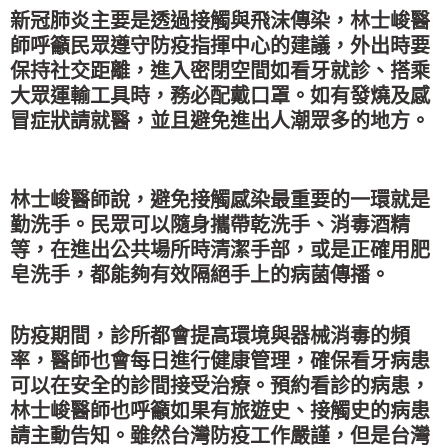
新冠肺炎主要是透過接觸與飛沫傳染，林士峻醫
師呼籲民眾遵守防疫
指揮中心的建議，外出時要
保持社交距離，進入密閉空間如看牙就診
、搭乘
大眾運輸工具時，務必配戴口罩。如有發燒及感
冒症狀請就醫
，並且避免進出人潮眾多的地方。
林士峻醫師說，避免接觸感染最重要的一環就是
勤洗手。民眾可以隨
身攜帶乾洗手、消毒酒精
等，在進出公共場所時清潔手部，或是正確
用肥
皂洗手，都能夠有效隔絕手上的病菌傳播。
防疫期間，診所都會提高環境與器械消毒的頻
率，醫師也會每日進行
健康管理，確保看牙病患
可以在安全的診間接受治療。預約看診的病
患，
林士峻醫師也呼籲如果有旅遊史、接觸史的病患
請主動告知。雖
然台灣防疫工作嚴謹，但是台灣