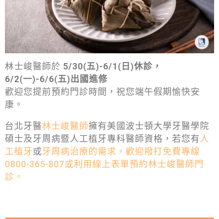
林士峻醫師於
5/30(五)-6/1(日)休診，
6/2(一)-6/6(五)出國進修
歡迎您提前預約門診時間，祝您端午假期愉快安
康。
台北牙醫
林士峻醫師
擁有美國波士頓大學牙醫學院
碩士及牙周病暨人工植牙專科醫師資格，若您有
人
工植牙
或
牙周病治療的需求，歡迎撥打免費專線
0800-365-807或利用線上表單預約林士峻醫師門
診。