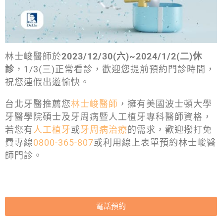
林士峻醫師於
2023/12/30(六)~2024/1/2(二)休
診
，1/3(三)正常看診，歡迎您提前預約門診時間，
祝您連假出遊愉快。
台北牙醫推薦您
林士峻醫師
，擁有美國波士頓大學
牙醫學院碩士及牙周病暨人工植牙專科醫師資格，
若您有
人工植牙
或
牙周病治療
的需求，歡迎撥打免
費專線
0800-365-807
或利用線上表單預約林士峻醫
師門診。
電話預約