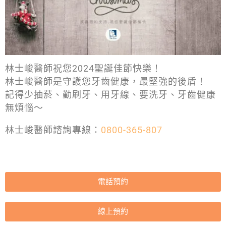
林士峻醫師祝您2024聖誕佳節快樂！
林士峻醫師是守護您牙齒健康，最堅強的後盾！
記得少抽菸、勤刷牙、用牙線、要洗牙、牙齒健康
無煩惱～
林士峻醫師諮詢專線：
0800-365-807
電話預約
線上預約