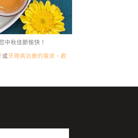
您中秋佳節愉快！
牙
或
牙周病治療的需求，歡