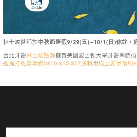
林士峻醫師於
中秋節連假9/29(五)~10/1(日)休診
，
台北牙醫
林士峻醫師
擁有美國波士頓大學牙醫學院碩
迎撥打免費專線0800-365-807或利用線上表單預