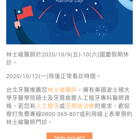
林士峻醫師於2020/10/9(五)-10(六)國慶假期休
診，
2020/10/12(一)恢復正常看診時間。
台北牙醫推薦您
林士峻醫師
，擁有美國波士頓大
學牙醫學院碩士及牙周病暨人工植牙專科醫師資
格，若您有
人工植牙
或
牙周病治療
的需求，歡迎
撥打免費專線0800-365-807或利用線上表單預約
林士峻醫師門診。
0800-365-807