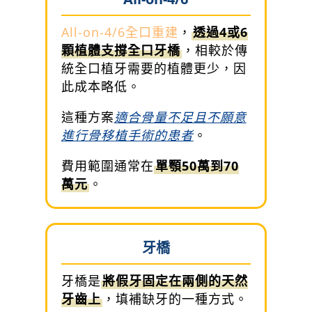
All-on-4/6全口重建
，
透過4或6
顆植體支撐全口牙橋
，相較於傳
統全口植牙需要的植體更少，因
此成本略低。
這種方案
適合骨量不足且不願意
進行骨移植手術的患者
。
費用範圍通常在
單顎50萬到70
萬元
。
牙橋
牙橋是
將假牙固定在兩側的天然
牙齒上
，填補缺牙的一種方式。