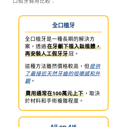
口假牙費用比較：
全口植牙
全口植牙是一種長期的解決方
案，透過
在牙齦下植入鈦植體，
再安裝人工假牙牙
冠。
這種方法雖然價格較高，但
提供
了最接近天然牙齒的咀嚼感和外
觀
。
費用通常在100萬元上下
，取決
於材料和手術複雜程度。
All-on-4/6