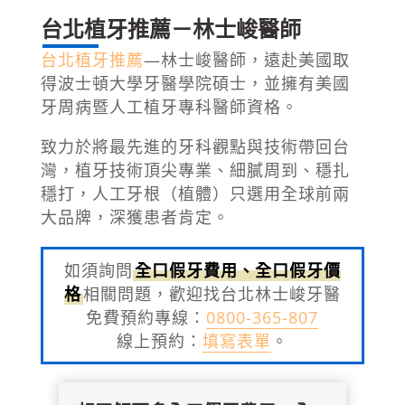
台北植牙推薦－林士峻醫師
台北植牙推薦
—林士峻醫師，遠赴美國取
得波士頓大學牙醫學院碩士，並擁有美國
牙周病暨人工植牙專科醫師資格。
致力於將最先進的牙科觀點與技術帶回台
灣，植牙技術頂尖專業、細膩周到、穩扎
穩打，人工牙根（植體）只選用全球前兩
大品牌，深獲患者肯定。
如須詢問
全口假牙費用、全口假牙價
格
相關問題，歡迎找台北林士峻牙醫
免費預約專線：
0800-365-807
線上預約：
填寫表單
。