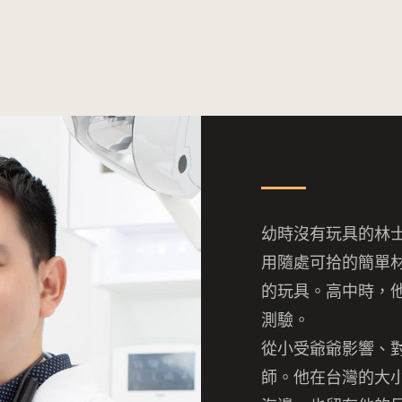
幼時沒有玩具的林
用隨處可拾的簡單
的玩具。高中時，
測驗。
從小受爺爺影響、
師。
他在台灣的大