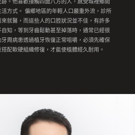
足跡。他喜歡接觸四面八方的人，
感受城裡鄉間
生活方式。 偏鄉地區的年輕人口嚴重外流，診所
前來就醫，
而這些人的口腔狀況並不佳，有許多
不自知，
等到牙齒鬆動甚至掉落時，通常已經很
助牙周病患透過植牙恢復正常咀嚼，
必須先確保
並搭配軟硬組織修復，
才能使植體經久耐用。