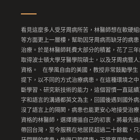
看見這麼多人受牙周病所苦，林醫師想在軟硬組
等方面更上一層樓，幫助因牙周病而缺牙的病患
治療。於是林醫師耗費大部分的積蓄，
花了三年
取得波士頓大學牙醫學院碩士，
以及牙周病暨人
資格。 在學風自由的美國，教授非常鼓勵學生
提下，
以不同的方式治療病患。在這種環境之中
斷學習、
研究新技術的能力，這個習慣一直延續
字和語言的溝通都英文為主，
回國後遇到國外病
沒了語言上的隔閡，
病患也能更安心地接受治療
資格的林醫師，選擇遵循自己的初衷，
將最先進
帶回台灣，至今服務在地居民超過二十餘載，只
牙問題的病患，恢復口腔健康、正常享用飲食。