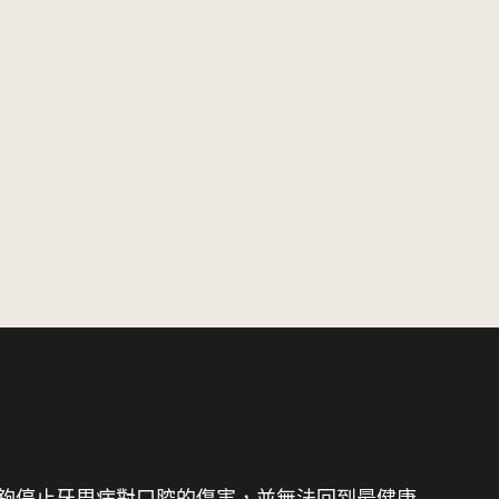
夠停止牙周病對口腔的傷害，
並無法回到最健康