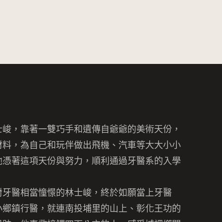
士峻，靠著一雙巧手和遺傳自爺爺的美術天份，
材料，為自己和玩伴做出飛機、
汽車等大大小小
他憑著這項天份與努力，
順利通過牙醫系的入學
對牙醫相當憧憬的林士峻，終於如願當上牙醫
小鄉鎮行醫，就連南投埔里的山上、彰化王功的