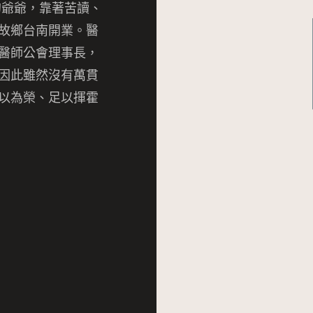
的爺爺，靠著苦讀、
故鄉台南開業。醫
醫師公會理事長，
因此雖然沒有萬貫
以為榮、足以揮霍