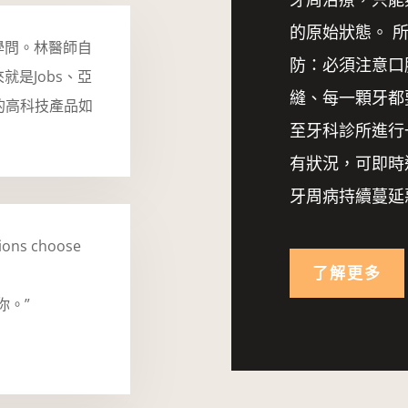
的原始狀態。 
學問。林醫師自
防：必須注意口
是Jobs、亞
縫、每一顆牙都
出的高科技產品如
至牙科診所進行
有狀況，可即時
牙周病持續蔓延
sions choose
了解更多
你。”