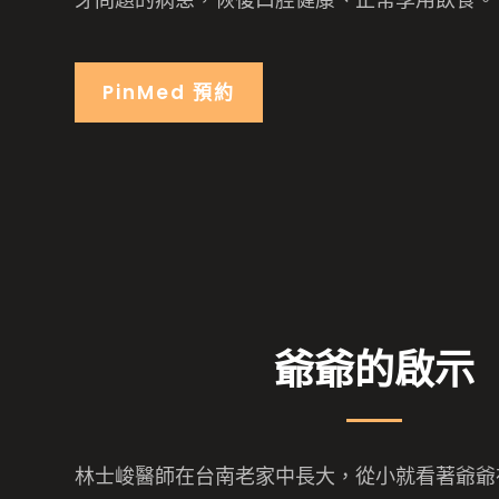
PinMed 預約
爺爺的啟示
林士峻醫師在
台南
老家中長大，從小就看著爺爺