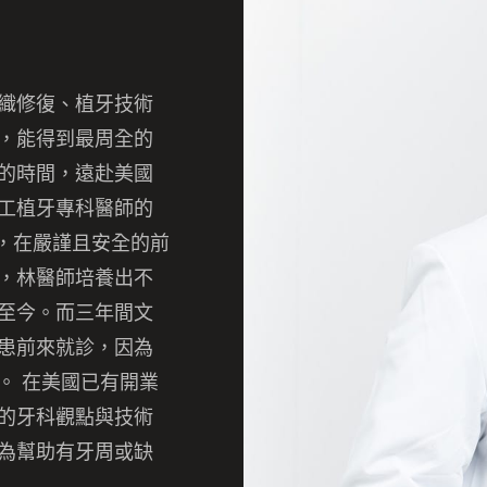
織修復、
植牙技術
，
能得到最周全的
的時間，遠赴美國
工植牙專科醫師的
，在嚴謹且安全的前
，林醫師培養出不
至今。
而三年間文
患前來就診，因為
。 在美國已有開業
的牙科觀點與技術
為幫助有牙周或缺