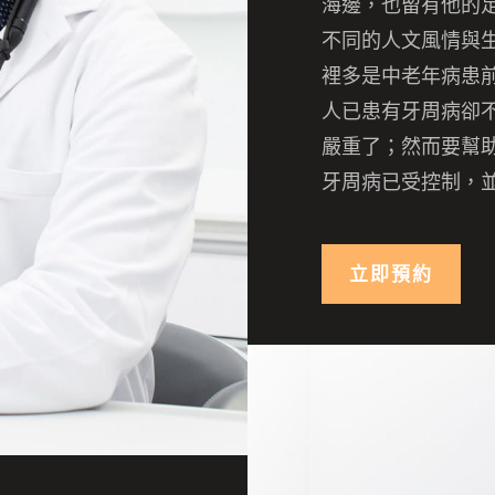
海邊，
也留有他的
不同的人文風情與
裡多是中老年病患
人已患有牙周病卻
嚴重了；
然而要幫
牙周病已受控制，
立即預約