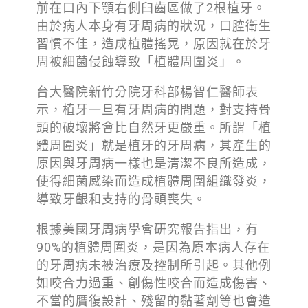
前在口內下顎右側臼齒區做了2根植牙。
由於病人本身有牙周病的狀況，口腔衛生
習慣不佳，造成植體搖晃，原因就在於牙
周被細菌侵蝕導致「植體周圍炎」。
台大醫院新竹分院牙科部楊智仁醫師表
示，植牙一旦有牙周病的問題，對支持骨
頭的破壞將會比自然牙更嚴重。所謂「植
體周圍炎」就是植牙的牙周病，其產生的
原因與牙周病一樣也是清潔不良所造成，
使得細菌感染而造成植體周圍組織發炎，
導致牙齦和支持的骨頭喪失。
根據美國牙周病學會研究報告指出，有
90%的植體周圍炎，是因為原本病人存在
的牙周病未被治療及控制所引起。其他例
如咬合力過重、創傷性咬合而造成傷害、
不當的贋復設計、殘留的黏著劑等也會造