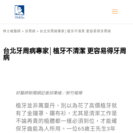
林士峻醫師
»
牙周病
»
台北牙周病專家│植牙不清潔 更容易得牙周病
台北牙周病專家│植牙不清潔 更容易得牙周
病
好醫師新聞網記者邱秉維／新竹報導
植牙並非萬靈丹，別以為花了高價植牙就
有了金鐘罩、鐵布衫，尤其是清潔工作是
不論再貴的植體都一樣必須到位，才能確
保牙齒能為人所用。一位65歲王先生3年